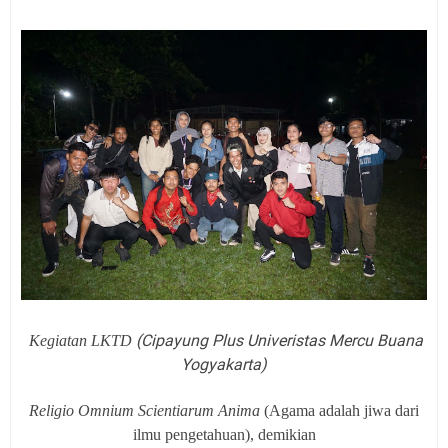
(Cipayung Plus Univeristas Mercu Buana
Kegiatan LKTD
Yogyakarta)
Religio Omnium Scientiarum Anima
(Agama adalah jiwa dari
ilmu pengetahuan), demikian