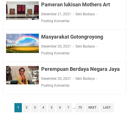
Pameran lukisan Mothers Art
Desember 21, 2021
Seni Budaya
Posting Komentar
Masyarakat Gotongroyong
Desember 20, 2021
Seni Budaya
Posting Komentar
Perempuan Berdaya Negara Jaya
Desember 20, 2021
Seni Budaya
Posting Komentar
1
2
3
4
5
6
7
...
73
NEXT
LAST