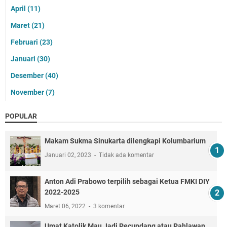
April
(11)
Maret
(21)
Februari
(23)
Januari
(30)
Desember
(40)
November
(7)
POPULAR
Makam Sukma Sinukarta dilengkapi Kolumbarium
Januari 02, 2023
Tidak ada komentar
Anton Adi Prabowo terpilih sebagai Ketua FMKI DIY
2022-2025
Maret 06, 2022
3 komentar
Umat Katolik Mau Jadi Pecundang atau Pahlawan