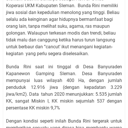
Koperasi UKM Kabupaten Sleman. Bunda Rini memiliki
jiwa sosial dan kepedulian menolong yang tinggi. Beliau
selalu ada keinginan agar hidupnya bermanfaat bagi
orang lain, tanpa melihat suku, agama, ras maupun
golongan. Walaupun terkesan modis dan trendi, beliau
tidak malu dan canggung ketika harus turun langsung
untuk berbaur dan “cancut’ ikut menangani kegiatan-
kegiatan yang perlu segera diselesaikan.
Bunda Rini saat ini tinggal di Desa Banyuraden
Kapanewon Gamping Sleman. Desa Banyuraden
mempunyai luas wilayah 400 Ha, dengan jumlah
penduduk 12.916 jiwa (dengan kepadatan 3.229
jiwa/km2). Data tahun 2020 menunjukkan: 5.535 jumlah
KK, sangat Miskin I, KK miskin sejumlah 537 dengan
persentase KK miskin 9,7%
Dengan kondisi seperti inilah Bunda Rini tergerak untuk
memberikan sesuatu yang dirasa bisa membantu warga