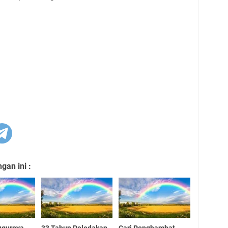
an ini :
ugurnya
33 Tahun Peledakan
Cari Penghambat