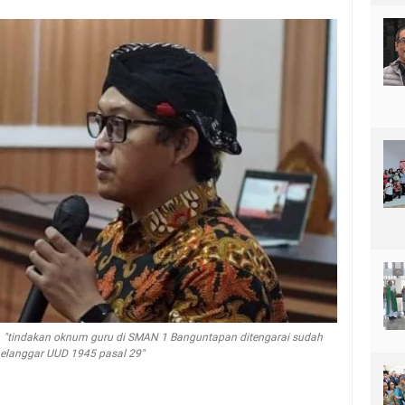
, "tindakan oknum guru di SMAN 1 Banguntapan ditengarai sudah
elanggar UUD 1945 pasal 29"