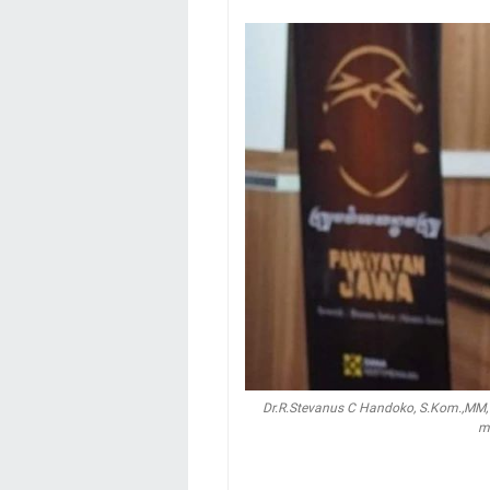
Dr.R.Stevanus C Handoko, S.Kom.,MM
m