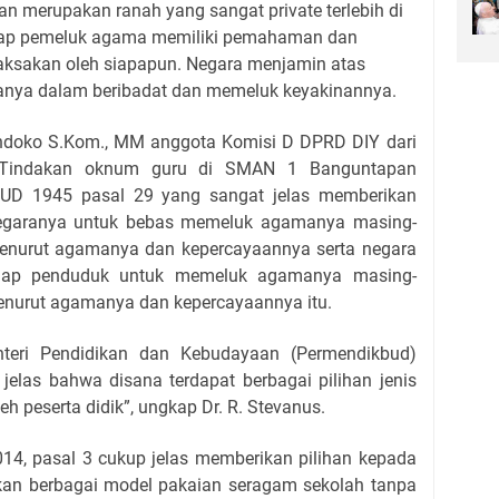
 merupakan ranah yang sangat private terlebih di
etiap pemeluk agama memiliki pemahaman dan
paksakan oleh siapapun. Negara menjamin atas
rganya dalam beribadat dan memeluk keyakinannya.
andoko S.Kom., MM anggota Komisi D DPRD DIY dari
ia, Tindakan oknum guru di SMAN 1 Banguntapan
UUD 1945 pasal 29 yang sangat jelas memberikan
negaranya untuk bebas memeluk agamanya masing-
enurut agamanya dan kepercayaannya serta negara
tiap penduduk untuk memeluk agamanya masing-
menurut agamanya dan kepercayaannya itu.
enteri Pendidikan dan Kebudayaan (Permendikbud)
elas bahwa disana terdapat berbagai pilihan jenis
h peserta didik”, ungkap Dr. R. Stevanus.
14, pasal 3 cukup jelas memberikan pilihan kepada
kan berbagai model pakaian seragam sekolah tanpa