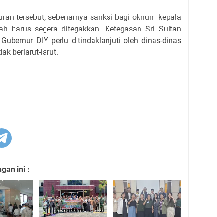
ran tersebut, sebenarnya sanksi bagi oknum kepala
h harus segera ditegakkan. Ketegasan Sri Sultan
bernur DIY perlu ditindaklanjuti oleh dinas-dinas
ak berlarut-larut.
an ini :