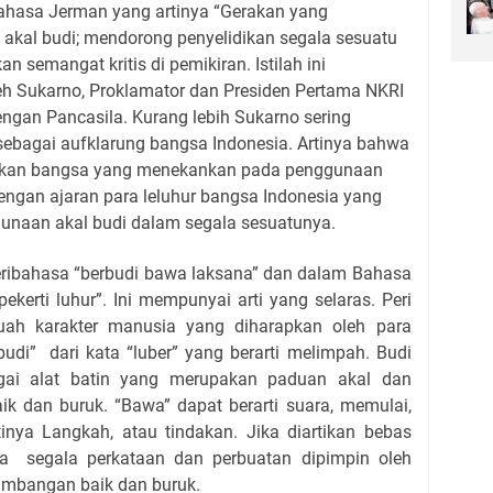
Bahasa Jerman yang artinya “Gerakan yang
kal budi; mendorong penyelidikan segala sesuatu
n semangat kritis di pemikiran. Istilah ini
eh Sukarno, Proklamator dan Presiden Pertama NKRI
ngan Pancasila. Kurang lebih Sukarno sering
ebagai aufklarung bangsa Indonesia. Artinya bahwa
rakan bangsa yang menekankan pada penggunaan
 dengan ajaran para leluhur bangsa Indonesia yang
unaan akal budi dalam segala sesuatunya.
ribahasa “berbudi bawa laksana” dan dalam Bahasa
pekerti luhur”. Ini mempunyai arti yang selaras. Peri
uah karakter manusia yang diharapkan oleh para
budi” dari kata “luber” yang berarti melimpah. Budi
gai alat batin yang merupakan paduan akal dan
k dan buruk. “Bawa” dapat berarti suara, memulai,
inya Langkah, atau tindakan. Jika diartikan bebas
ya segala perkataan dan perbuatan dipimpin oleh
timbangan baik dan buruk.