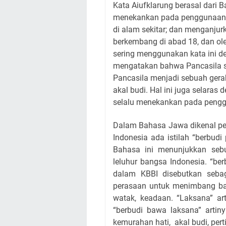
Kata Aiufklarung berasal dari 
menekankan pada penggunaan a
di alam sekitar; dan menganjurka
berkembang di abad 18, dan ol
sering menggunakan kata ini de
mengatakan bahwa Pancasila s
Pancasila menjadi sebuah ge
akal budi. Hal ini juga selaras
selalu menekankan pada pengg
Dalam Bahasa Jawa dikenal pe
Indonesia ada istilah “berbudi 
Bahasa ini menunjukkan seb
leluhur bangsa Indonesia. “ber
dalam KBBI disebutkan seba
perasaan untuk menimbang bai
watak, keadaan. “Laksana” art
“berbudi bawa laksana” artin
kemurahan hati, akal budi, per