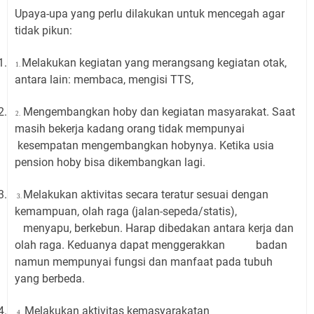
Upaya-upa yang perlu dilakukan untuk mencegah agar
tidak pikun:
1.
Melakukan kegiatan yang merangsang kegiatan otak,
1.
antara lain: membaca, mengisi TTS,
2.
Mengembangkan hoby dan kegiatan masyarakat. Saat
2.
masih bekerja kadang orang tidak mempunyai
kesempatan mengembangkan hobynya. Ketika usia
pension hoby bisa dikembangkan lagi.
3.
Melakukan aktivitas secara teratur sesuai dengan
3.
kemampuan, olah raga (jalan-sepeda/statis),
menyapu, berkebun. Harap dibedakan antara kerja dan
olah raga. Keduanya dapat menggerakkan
badan
namun mempunyai fungsi dan manfaat pada tubuh
yang berbeda.
4.
Melakukan aktivitas kemasyarakatan
4.