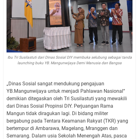
Ibu Tri Susilastuti dari Dinas Sosial DIY membuka selubung sebagai tanda
launching buku YB. Mangunwijaya Demi Manusia dan Bangsa
„Dinas Sosial sangat mendukung pengajuan
YB.Mangunwijaya untuk menjadi Pahlawan Nasional“
demikian ditegaskan oleh Tri Susilastuti yang mewakili
dari Dinas Sosial Propinsi DIY. Perjuangan Rama
Mangun tidak diragukan lagi. Di bidang militer
bergabung pada Tentara Keamanan Rakyat (TKR) yang
bertempur di Ambarawa, Magelang, Mranggen dan
Semarang. Dalam usia Sekolah Menengah Atas, pasca