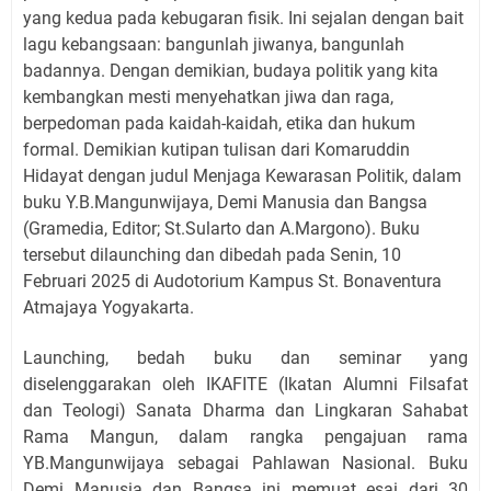
yang kedua pada kebugaran fisik. Ini sejalan dengan bait
lagu kebangsaan: bangunlah jiwanya, bangunlah
badannya. Dengan demikian, budaya politik yang kita
kembangkan mesti menyehatkan jiwa dan raga,
berpedoman pada kaidah-kaidah, etika dan hukum
formal. Demikian kutipan tulisan dari Komaruddin
Hidayat dengan judul Menjaga Kewarasan Politik, dalam
buku Y.B.Mangunwijaya, Demi Manusia dan Bangsa
(Gramedia, Editor; St.Sularto dan A.Margono). Buku
tersebut dilaunching dan dibedah pada Senin, 10
Februari 2025 di Audotorium Kampus St. Bonaventura
Atmajaya Yogyakarta.
Launching, bedah buku dan seminar yang
diselenggarakan oleh IKAFITE (Ikatan Alumni Filsafat
dan Teologi) Sanata Dharma dan Lingkaran Sahabat
Rama Mangun, dalam rangka pengajuan rama
YB.Mangunwijaya sebagai Pahlawan Nasional. Buku
Demi Manusia dan Bangsa ini memuat esai dari 30