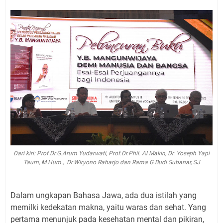
Dari kiri: Prof.Dr.G.Arum Yudarwati, Prof.Dr.Phil. Al Makin, Dr. Yoseph Yapi
Taum, M.Hum., Dr.Wiryono Raharjo dan Rama G.Budi Subanar, SJ
Dalam ungkapan Bahasa Jawa, ada dua istilah yang
memilki kedekatan makna, yaitu waras dan sehat.
Yang
pertama menunjuk pada kesehatan mental dan pikiran,