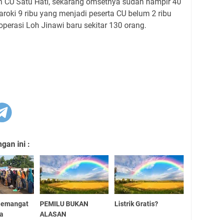
an CU Satu Hati, sekarang omsetnya sudah hampir 40
aroki 9 ribu yang menjadi peserta CU belum 2 ribu
perasi Loh Jinawi baru sekitar 130 orang.
an ini :
Semangat
PEMILU BUKAN
Listrik Gratis?
ra
ALASAN