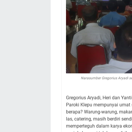
Narasumber Gregorius Aryadi 
Gregorius Aryadi, Heri dan Yant
Paroki Klepu mempunyai umat s
berapa? Warung-warung, makanan
las, catering, masih berdiri sen
memperteguh dalam karya eko