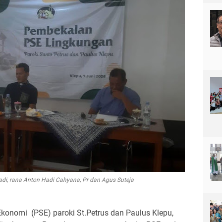
ryadi, rana Anton Hadi Cahyana, Pr dan Agus Suteja
onomi (PSE) paroki St.Petrus dan Paulus Klepu,