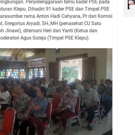
lingkungan. Penyelenggaraan temu kader PSE pada
sturan Klepu. Dihadiri 91 kader PSE dan Timpel PSE
arasumber rama Anton Hadi Cahyana, Pr dari Komisi
, Gregorius Aryadi, SH.,MH (penasehat CU Satu
h Jinawi), ditemani Heri dan Yanti (Ketua dan
deratori Agus Suteja (Timpel PSE Klepu).